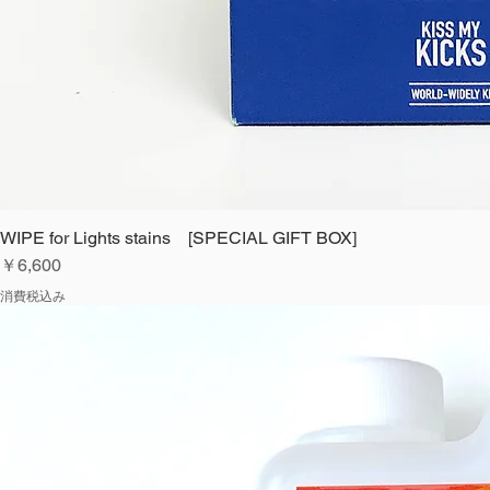
WIPE for Lights stains [SPECIAL GIFT BOX]
価格
￥6,600
消費税込み