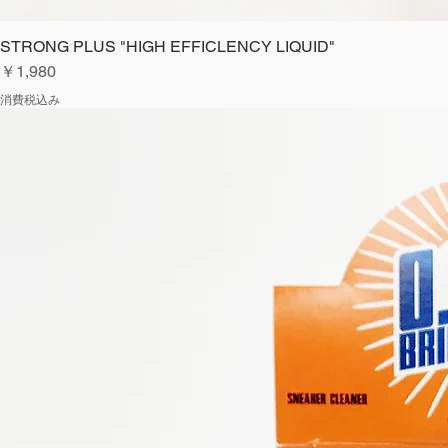
STRONG PLUS "HIGH EFFICLENCY LIQUID"
価格
￥1,980
消費税込み