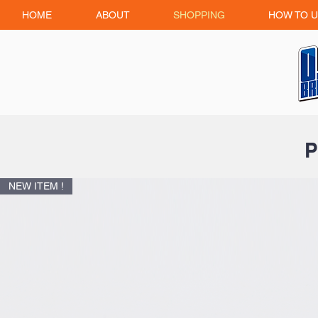
HOME
ABOUT
SHOPPING
HOW TO U
P
NEW ITEM !