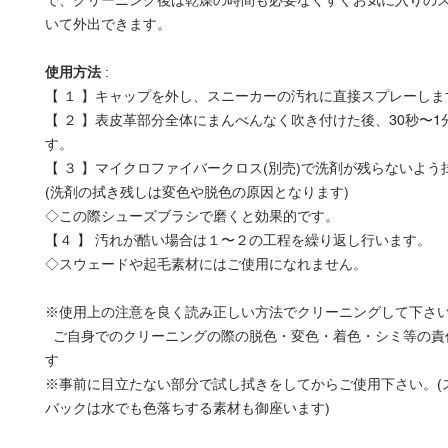
で、クリーニング後は乾燥の時間も必要なくすぐお気に入りの
いて外出できます。
使用方法
:
【 １ 】キャップを外し、スニーカーの汚れに直接スプレーしま
【 ２ 】表皮革部分全体にまんべんなく吹き付けた後、30秒〜1
す。
【 ３ 】マイクロファイバークロス(別売)で洗剤が残らないよう
(洗剤の拭き残しは変色や脱色の原因となります)
◇この際シューズブラシで磨くと効果的です。
【４ 】 汚れが酷い場合は１〜２の工程を繰り返し行います。
◇スウェードや起毛素材にはご使用になれません。
※使用上の注意を良く読み正しい方法でクリーニングして下さ
ご自身でのクリーニングの際の脱色・変色・着色・シミ等の責
す
※事前に目立たない部分で試し拭きをしてからご使用下さい。(
バックは水でも色落ちする素材も御座います)